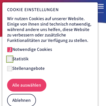
COOKIE EINSTELLUNGEN
Wir nutzen Cookies auf unserer Website.
Einige von ihnen sind technisch notwendig,
während andere uns helfen, diese Website
zu verbessern oder zusätzliche
Funktionalitäten zur Verfügung zu stellen.
Notwendige Cookies
Navigationspfad
ST. JOSEFSKRANKENHAUS FREIBURG
ÜBER UNS
VERANSTALTUNGEN
04.08.2026
Statistik
Informationsabend für
Stellenangebote
werdende Eltern
Dienstag, 04.08.2026, 17:30 Uhr
Alle auswählen
Unsere Klinik für Geburtshilfe und Perinatologie ist
persönlich für Sie da!
Ablehnen