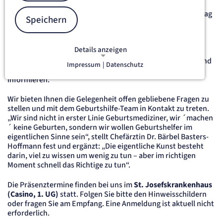
Die Klinik für Geburtshilfe und Perinatologie am St.
Josefskrankenhaus Freiburg führt immer am ersten Dienstag
Speichern
im Monat um 17:30 Uhr den Informationsabend durch. Alle
zwei Monate findet zusätzlich am dritten Dienstag des
Monats ein digitaler Informationsabend statt. Das offene
Details anzeigen
Format bietet werdenden Eltern die Möglichkeit, sich aus
erster Hand über Schwangerschaft, Geburt, Wochenbett und
Impressum
|
Datenschutz
Vorsorgeuntersuchungen beim Neugeborenen zu
NOTWENDIGE COOKIES
Notwendige Cookies ermöglichen
informieren.
grundlegende Funktionen und sind für
Wir bieten Ihnen die Gelegenheit offen gebliebene Fragen zu
die einwandfreie Funktion der Website
stellen und mit dem Geburtshilfe-Team in Kontakt zu treten.
erforderlich.
„Wir sind nicht in erster Linie Geburtsmediziner, wir ´machen
´ keine Geburten, sondern wir wollen Geburtshelfer im
etracker Sitzungs-Cookie
eigentlichen Sinne sein“, stellt Chefärztin Dr. Bärbel Basters-
Hoffmann fest und ergänzt: „Die eigentliche Kunst besteht
darin, viel zu wissen um wenig zu tun – aber im richtigen
Name:
et_oi_v2
Moment schnell das Richtige zu tun“.
Anbieter:
etracker GmbH
Die Präsenztermine finden bei uns im
St. Josefskrankenhaus
(Casino, 1. UG)
statt. Folgen Sie bitte den Hinweisschildern
Zweck:
Opt-In Cookie speichert die Entscheidung des Besuchers, wenn auf der Seite des
oder fragen Sie am Empfang. Eine Anmeldung ist aktuell nicht
Kunden das Tracking Opt-In ausgespielt wird. Wird auch für ein eventuelles Opt-Out
erforderlich.
verwendet.