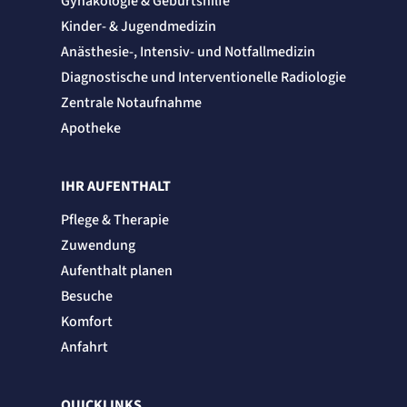
Gynäkologie & Geburtshilfe
Session
Kinder- & Jugendmedizin
Einverständnis-Cookie
Anästhesie-, Intensiv- und Notfallmedizin
Diagnostische und Interventionelle Radiologie
Name:
cookie_consent
Zentrale Notaufnahme
Zweck:
Apotheke
Speichert den Zustimmungsstatus des Benutzers für Cookies auf der aktuellen
Domäne.
Cookie Laufzeit:
1 Jahr
IHR AUFENTHALT
STATISTIK
Pflege & Therapie
Statistik Cookies erfassen Informationen
Zuwendung
anonym. Diese Informationen helfen uns
Aufenthalt planen
zu verstehen, wie unsere Besucher unsere
Besuche
Website nutzen.
Komfort
Matelso Telefontracking
Anfahrt
Name:
mat_tel
QUICKLINKS