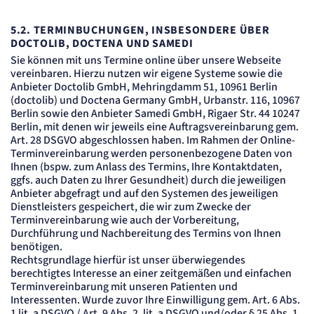
5.2.
TERMINBUCHUNGEN, INSBESONDERE ÜBER
DOCTOLIB, DOCTENA UND SAMEDI
Sie können mit uns Termine online über unsere Webseite
vereinbaren. Hierzu nutzen wir eigene Systeme sowie die
Anbieter Doctolib GmbH, Mehringdamm 51, 10961 Berlin
(doctolib) und Doctena Germany GmbH, Urbanstr. 116, 10967
Berlin sowie den Anbieter Samedi GmbH, Rigaer Str. 44 10247
Berlin, mit denen wir jeweils eine Auftragsvereinbarung gem.
Art. 28 DSGVO abgeschlossen haben. Im Rahmen der Online-
Terminvereinbarung werden personenbezogene Daten von
Ihnen (bspw. zum Anlass des Termins, Ihre Kontaktdaten,
ggfs. auch Daten zu Ihrer Gesundheit) durch die jeweiligen
Anbieter abgefragt und auf den Systemen des jeweiligen
Dienstleisters gespeichert, die wir zum Zwecke der
Terminvereinbarung wie auch der Vorbereitung,
Durchführung und Nachbereitung des Termins von Ihnen
benötigen.
Rechtsgrundlage hierfür ist unser überwiegendes
berechtigtes Interesse an einer zeitgemäßen und einfachen
Terminvereinbarung mit unseren Patienten und
Interessenten. Wurde zuvor Ihre Einwilligung gem. Art. 6 Abs.
1 lit. a DSGVO / Art. 9 Abs. 2. lit. a DSGVO und/oder § 25 Abs. 1