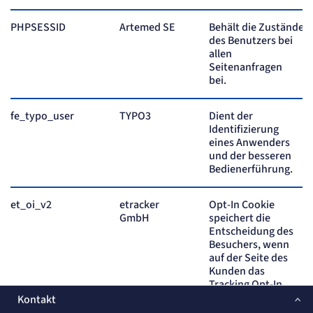
PHPSESSID
Artemed SE
Behält die Zustände
des Benutzers bei
allen
Seitenanfragen
bei.
fe_typo_user
TYPO3
Dient der
Identifizierung
eines Anwenders
und der besseren
Bedienerführung.
et_oi_v2
etracker
Opt-In Cookie
GmbH
speichert die
Entscheidung des
Besuchers, wenn
auf der Seite des
Kunden das
Tracking Opt-In
ausgespielt wird.
Kontakt
Wird auch für ein