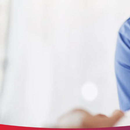
der Website erforderlich.
etracker Sitzungs-Cookie
Name:
et_oi_v2
Anbieter:
etracker GmbH
Zweck:
Opt-In Cookie speichert die Entscheidung des Besuchers, wenn auf der Se
des Kunden das Tracking Opt-In ausgespielt wird. Wird auch für ein
eventuelles Opt-Out verwendet.
Cookie Laufzeit:
"no" - 50 Jahre, "yes" - 480 Tage
Content-Management-System-Cookie
Name:
fe_typo_user
Anbieter:
TYPO3
Zweck:
Dient der Identifizierung eines Anwenders und der besseren Bedienerführ
Cookie Laufzeit:
Session
Sitzungs-Cookie
Name:
PHPSESSID