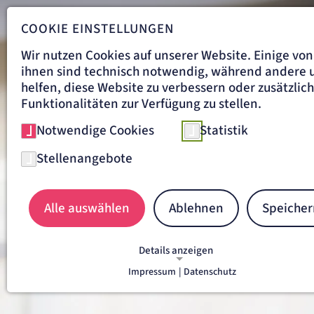
COOKIE EINSTELLUNGEN
Wir nutzen Cookies auf unserer Website. Einige von
ihnen sind technisch notwendig, während andere 
helfen, diese Website zu verbessern oder zusätzlic
Funktionalitäten zur Verfügung zu stellen.
Notwendige Cookies
Statistik
Stellenangebote
Aus Tradition
und Überzeugung.
Alle auswählen
Ablehnen
Speicher
Details anzeigen
Impressum
|
Datenschutz
NOTWENDIGE COOKIES
Notwendige Cookies ermöglichen grundlegende
Funktionen und sind für die einwandfreie Funkti