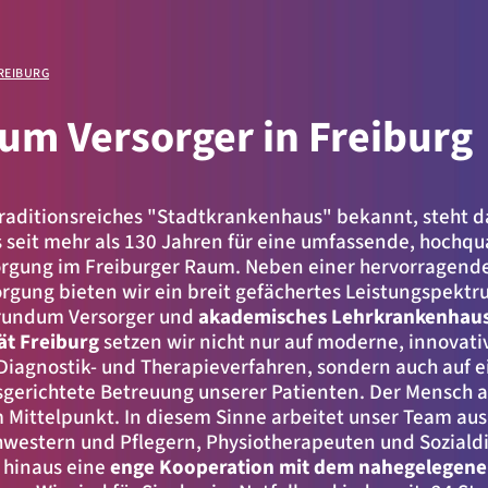
REIBURG
um Versorger in Freiburg
ellen
raditionsreiches "Stadtkrankenhaus" bekannt, steht da
seit mehr als 130 Jahren für eine umfassende, hochqua
orgung im Freiburger Raum. Neben einer hervorragend
orgung bieten wir ein breit gefächertes Leistungspektru
.
 rundum Versorger und
akademisches Lehrkrankenhaus 
ät Freiburg
setzen wir nicht nur auf moderne, innovati
 Diagnostik- und Therapieverfahren, sondern auch auf ei
erichtete Betreuung unserer Patienten. Der Mensch al
im Mittelpunkt. In diesem Sinne arbeitet unser Team au
hwestern und Pflegern, Physiotherapeuten und Soziald
 hinaus eine
enge Kooperation mit dem nahegelegen