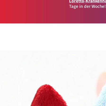
Loretto-Krankenh
Zweck:
Speichert die User-ID. Hierdurch wird fgestgelegt, welche Rufnummer(n) 
Nutzer angezeigt bekommt.
Tage in der Woche!
Cookie Laufzeit:
2 Jahre
Matelso Telefontracking
Name:
mat_ep
Anbieter:
matelso GmbH
Zweck:
Registriert den initialen Einstiegspunkt des Nutzers auf unserer Webseite.
Cookie Laufzeit:
30 Tage
etracker Analytics
Name:
_et_coid
Anbieter:
etracker GmbH
Zweck:
Cookie Erkennung
Cookie Laufzeit:
2 Jahre
etracker Analytics
Name:
et_allow_cookies