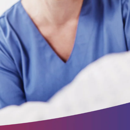
ite
ung.