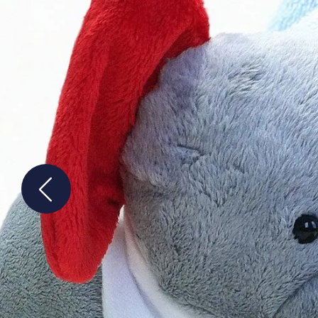
Anbieter:
etracker GmbH
Zweck:
Es erlaubt eTracker Cookies zu setzen.
Cookie Laufzeit:
480 Tage
etracker Analytics
Name:
isSdEnabled
Anbieter:
etracker GmbH
Zweck:
Erkennung, ob bei dem Besucher die Scrolltiefe gemessen wird.
Cookie Laufzeit:
24 Std.
STELLENANGEBOTE
SmartRecruiters
Name:
OptanonConsent, datadome, __cf_bm u.A.
Anbieter:
SmartRecruiters GmbH
Zweck:
Speichert die ausgewählten Filter-Eigenschaften des Benutzers, um die
entsprechenden Stellenangebote anzeigen zu können.
Cookie Laufzeit:
535 Tage