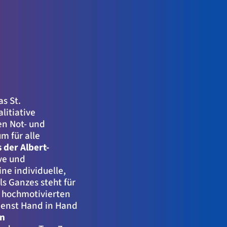
s St.
litiative
en Not- und
m für alle
der Albert-
ve und
ne individuelle,
s Ganzes steht für
s hochmotivierten
ienst Hand in Hand
en