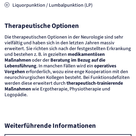
Liquorpunktion / Lumbalpunktion (LP)
Cookie Laufzeit:
24 Std.
Therapeutische Optionen
STELLENANGEBOTE
SmartRecruiters
Die therapeutischen Optionen in der Neurologie sind sehr
vielfältig und haben sich in den letzten Jahren massiv
Name:
erweitert. Sie richten sich nach der festgestellten Erkrankung
OptanonConsent, datadome, __cf_bm u.A.
und bestehen z. B. in gezielten
medikamentösen
Anbieter:
Maßnahmen
oder der
Beratung im Bezug auf die
SmartRecruiters GmbH
Lebensführung
. In manchen Fällen wird ein
operatives
Zweck:
Vorgehen
erforderlich, wozu eine enge Kooperation mit den
Speichert die ausgewählten Filter-Eigenschaften des Benutzers, um die entsprechenden
Stellenangebote anzeigen zu können.
neurochirurgischen Kollegen besteht. Bei Funktionsdefiziten
werden diese erweitert durch
therapeutisch-trainierende
Cookie Laufzeit:
535 Tage
Maßnahmen
wie Ergotherapie, Physiotherapie und
Logopädie.
Weiterführende Informationen