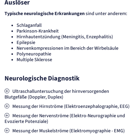
Auslöser
Zweck:
Cookie Erkennung
Typische neurologische Erkrankungen
sind unter anderem:
Cookie Laufzeit:
2 Jahre
Schlaganfall
Parkinson-Krankheit
etracker Analytics
Hirnhautentzündung (Meningitis, Enzephalitis)
Epilepsie
Name:
Nervenkompressionen im Bereich der Wirbelsäule
et_allow_cookies
Polyneuropathie
Anbieter:
Multiple Sklerose
etracker GmbH
Zweck:
Es erlaubt eTracker Cookies zu setzen.
Neurologische Diagnostik
Cookie Laufzeit:
480 Tage
Ultraschalluntersuchung der hirnversorgenden
etracker Analytics
Blutgefäße (Doppler, Duplex)
Messung der Hirnströme (Elektroenzephalographie, EEG)
Name:
isSdEnabled
Messung der Nervenströme (Elektro-Neurographie und
Anbieter:
Evozierte Potenziale)
etracker GmbH
Zweck:
Messung der Muskelströme (Elektromyographie - EMG)
Erkennung, ob bei dem Besucher die Scrolltiefe gemessen wird.