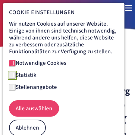
COOKIE EINSTELLUNGEN
Wir nutzen Cookies auf unserer Website.
Einige von ihnen sind technisch notwendig,
während andere uns helfen, diese Website
zu verbessern oder zusätzliche
Funktionalitäten zur Verfügung zu stellen.
Notwendige Cookies
Navigationspfad
ST. JOSEFSKRANKENHAUS FREIBURG
BEHANDLUNG
INTERDISZIPLINÄRE ALTERSMEDIZIN & NEUROLOGIE
NEUROLOGIE
Statistik
Neurologische Versorgung am
Stellenangebote
St. Josefskrankenhaus Freiburg
Durch die Neurologie im St. Josefskrankenhaus besteht die
Alle auswählen
Möglichkeit, auch
neurologisch akut erkrankte Patienten
oder Patienten mit neurologischen Begleitproblemen oder
Vorerkrankungen
aufzunehmen, die im Zuge einer anderen
Ablehnen
Krankheit oder Verletzung in den Vordergrund rücken
können. Immer wieder kommt es zudem vor, dass Patienten