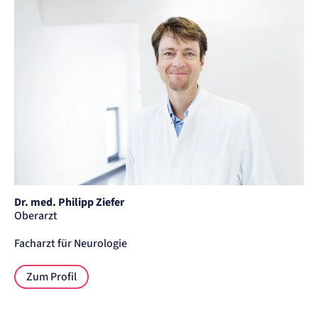
Session
Einverständnis-Cookie
Name:
cookie_consent
Zweck:
Speichert den Zustimmungsstatus des Benutzers für Cookies auf der aktuellen
Domäne.
Cookie Laufzeit:
1 Jahr
STATISTIK
Statistik Cookies erfassen Informationen
anonym. Diese Informationen helfen uns
Dr. med. Philipp Ziefer
zu verstehen, wie unsere Besucher unsere
Oberarzt
Website nutzen.
Facharzt für Neurologie
Matelso Telefontracking
Zum Profil
Name:
mat_tel