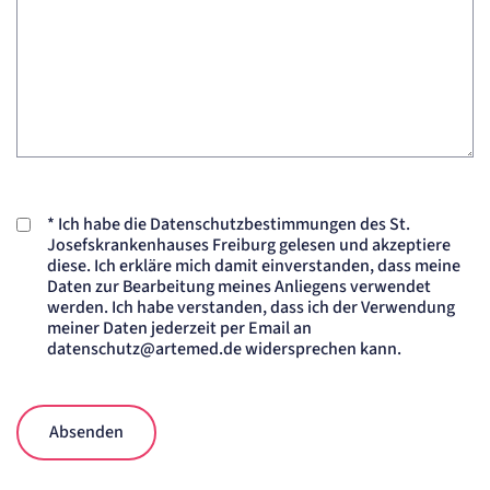
Cookie Laufzeit:
24 Std.
STELLENANGEBOTE
SmartRecruiters
Name:
OptanonConsent, datadome, __cf_bm u.A.
Anbieter:
SmartRecruiters GmbH
*
Ich habe die Datenschutzbestimmungen des St.
Josefskrankenhauses Freiburg gelesen und akzeptiere
Zweck:
Speichert die ausgewählten Filter-Eigenschaften des Benutzers, um die entsprechenden
diese. Ich erkläre mich damit einverstanden, dass meine
Stellenangebote anzeigen zu können.
Daten zur Bearbeitung meines Anliegens verwendet
Cookie Laufzeit:
werden. Ich habe verstanden, dass ich der Verwendung
535 Tage
meiner Daten jederzeit per Email an
datenschutz@artemed.de widersprechen kann.
Absenden