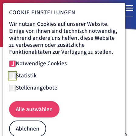
COOKIE EINSTELLUNGEN
Wir nutzen Cookies auf unserer Website.
Einige von ihnen sind technisch notwendig,
während andere uns helfen, diese Website
zu verbessern oder zusätzliche
Funktionalitäten zur Verfügung zu stellen.
Notwendige Cookies
Navigationspfad
ST. JOSEFSKRANKENHAUS FREIBURG
BEHANDLUNG
GYNÄKOLOGIE & GEBURTSHILFE
GYNÄKOLOGIE
Statistik
Online-Terminanfrage in der
Stellenangebote
Klinik für Frauenheilkunde am
St. Josefskrankenhaus
Alle auswählen
Bitte bringen Sie folgende
Unterlagen
zum Termin mit:
Ablehnen
Versichtertenkarte
Ihrer Krankenkasse
Überweisungsschein von Ihrer Fachärztin bzw. Ihrem