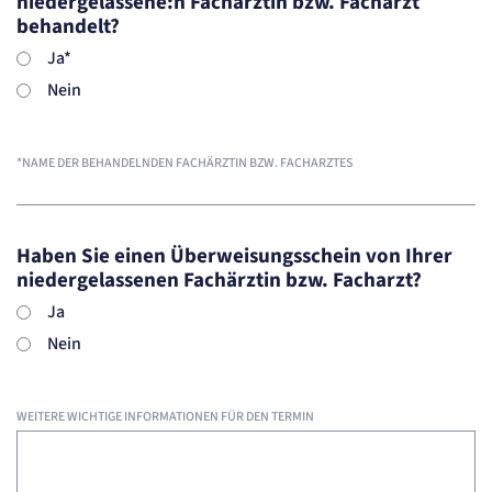
niedergelassene:n Fachärztin bzw. Facharzt
Zweck:
behandelt?
Cookie Erkennung
Ja*
Cookie Laufzeit:
2 Jahre
Nein
etracker Analytics
*NAME DER BEHANDELNDEN FACHÄRZTIN BZW. FACHARZTES
Name:
et_allow_cookies
Anbieter:
etracker GmbH
Zweck:
Haben Sie einen Überweisungsschein von Ihrer
Es erlaubt eTracker Cookies zu setzen.
niedergelassenen Fachärztin bzw. Facharzt?
Cookie Laufzeit:
480 Tage
Ja
etracker Analytics
Nein
Name:
isSdEnabled
WEITERE WICHTIGE INFORMATIONEN FÜR DEN TERMIN
Anbieter:
etracker GmbH
Zweck:
Erkennung, ob bei dem Besucher die Scrolltiefe gemessen wird.