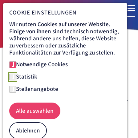
COOKIE EINSTELLUNGEN
Wir nutzen Cookies auf unserer Website.
Einige von ihnen sind technisch notwendig,
während andere uns helfen, diese Website
zu verbessern oder zusätzliche
Funktionalitäten zur Verfügung zu stellen.
Notwendige Cookies
Navigationspfad
ST. JOSEFSKRANKENHAUS FREIBURG
AUFENTHALT
BEWERTUNG
Bewerten Sie unsere Klinik
Statistik
Stellenangebote
Ihre Meinung ist uns wichtig!
Wir freuen uns über Ihr Feedback und über eine Bewertung
unserer Klinik.
Alle auswählen
WIE WÜRDEN SIE UNSERE ARBEIT BEWERTEN?
Wählen Sie eine Bewertung von 1 bis 5 Sternen. Mit den Pfeilta
Ablehnen