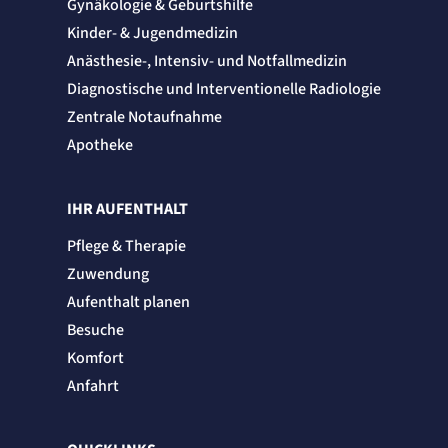
Gynäkologie & Geburtshilfe
Cookie Laufzeit:
"no" - 50 Jahre, "yes" - 480 Tage
Kinder- & Jugendmedizin
Content-Management-System-
Anästhesie-, Intensiv- und Notfallmedizin
Cookie
Diagnostische und Interventionelle Radiologie
Zentrale Notaufnahme
Name:
fe_typo_user
Apotheke
Anbieter:
TYPO3
Zweck:
IHR AUFENTHALT
Dient der Identifizierung eines Anwenders und der besseren Bedienerführung.
Cookie Laufzeit:
Pflege & Therapie
Session
Zuwendung
Sitzungs-Cookie
Aufenthalt planen
Besuche
Name:
PHPSESSID
Komfort
Anbieter:
Artemed SE
Anfahrt
Zweck:
Behält die Zustände des Benutzers bei allen Seitenanfragen bei.
Cookie Laufzeit: