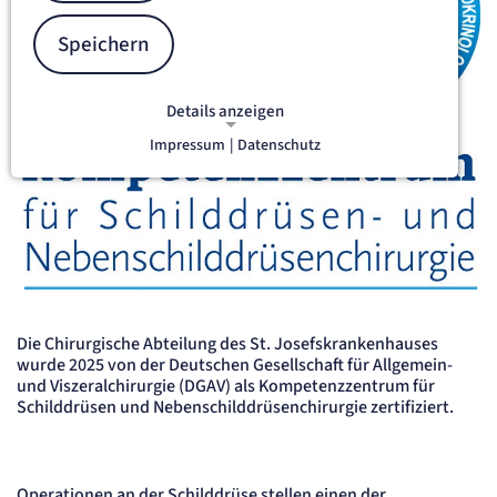
Speichern
Details anzeigen
Impressum
|
Datenschutz
NOTWENDIGE COOKIES
Notwendige Cookies ermöglichen
grundlegende Funktionen und sind für
die einwandfreie Funktion der Website
erforderlich.
Zertifikat DGAV Kompetenzzentrum für Schilddrüsen- und Neben
etracker Sitzungs-Cookie
Die Chirurgische Abteilung des St. Josefskrankenhauses
Name:
wurde 2025 von der Deutschen Gesellschaft für Allgemein-
et_oi_v2
und Viszeralchirurgie (DGAV) als Kompetenzzentrum für
Anbieter:
Schilddrüsen und Nebenschilddrüsenchirurgie zertifiziert.
etracker GmbH
Zweck:
Opt-In Cookie speichert die Entscheidung des Besuchers, wenn auf der Seite des
Kunden das Tracking Opt-In ausgespielt wird. Wird auch für ein eventuelles Opt-Out
verwendet.
Operationen an der Schilddrüse stellen einen der