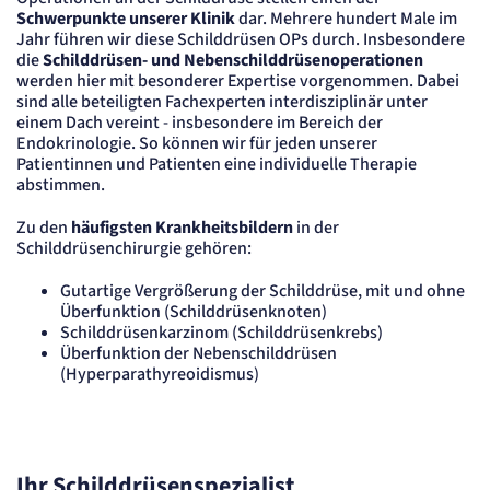
Cookie Laufzeit:
Schwerpunkte unserer Klinik
dar. Mehrere hundert Male im
"no" - 50 Jahre, "yes" - 480 Tage
Jahr führen wir diese Schilddrüsen OPs durch. Insbesondere
die
Schilddrüsen- und Nebenschilddrüsenoperationen
Content-Management-System-
werden hier mit besonderer Expertise vorgenommen. Dabei
Cookie
sind alle beteiligten Fachexperten interdisziplinär unter
einem Dach vereint - insbesondere im Bereich der
Name:
Endokrinologie. So können wir für jeden unserer
fe_typo_user
Patientinnen und Patienten eine individuelle Therapie
Anbieter:
abstimmen.
TYPO3
Zweck:
Zu den
häufigsten Krankheitsbildern
in der
Dient der Identifizierung eines Anwenders und der besseren Bedienerführung.
Schilddrüsenchirurgie gehören:
Cookie Laufzeit:
Session
Gutartige Vergrößerung der Schilddrüse, mit und ohne
Sitzungs-Cookie
Überfunktion (Schilddrüsenknoten)
Schilddrüsenkarzinom (Schilddrüsenkrebs)
Überfunktion der Nebenschilddrüsen
Name:
(Hyperparathyreoidismus)
PHPSESSID
Anbieter:
Artemed SE
Zweck:
Behält die Zustände des Benutzers bei allen Seitenanfragen bei.
Ihr Schilddrüsenspezialist
Cookie Laufzeit: