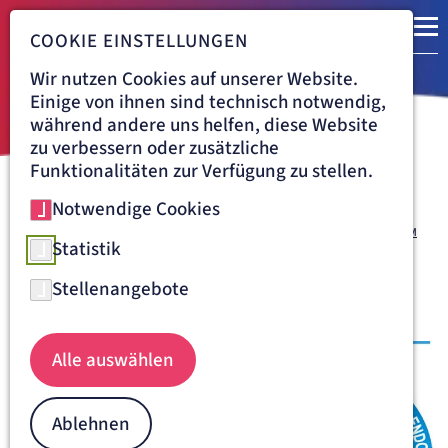
COOKIE EINSTELLUNGEN
Wir nutzen Cookies auf unserer Website.
Einige von ihnen sind technisch notwendig,
während andere uns helfen, diese Website
zu verbessern oder zusätzliche
Funktionalitäten zur Verfügung zu stellen.
Notwendige Cookies
Navigationspfad
ST. JOSEFSKRANKENHAUS FREIBURG
BEHANDLUNG
ALLGEMEIN-, VISZERAL- & THORAXCHIRURGIE
SCHILDDRÜSENZENTRUM
Statistik
Schilddrüsenzentrum am St.
Stellenangebote
Josefskrankenhaus Freiburg
Alle auswählen
Ablehnen