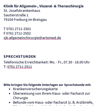
Zweck:
Klinik für Allgemein-, Viszeral- & Thoraxchirurgie
Cookie Erkennung
St. Josefskrankenhaus
Cookie Laufzeit:
Sautierstraße 1
2 Jahre
79104 Freiburg im Breisgau
etracker Analytics
T 0761 2711-2501
F 0761 2711-2502
Name:
sjk-allgemeinchirurgie@artemed.de
et_allow_cookies
Anbieter:
etracker GmbH
Zweck:
SPRECHSTUNDEN
Es erlaubt eTracker Cookies zu setzen.
Telefonische Erreichbarkeit: Mo. - Fr., 07.30 - 18.00 Uhr
Cookie Laufzeit:
480 Tage
T:
0761 2711-2511
etracker Analytics
Name:
Bitte bringen Sie folgende Unterlagen zur Sprechstunde mit:
isSdEnabled
Krankenversicherungskarte
Überweisung von Ihrem Haus- oder Facharzt zur
Anbieter:
etracker GmbH
Chirurgie
Befunde vom Haus- oder Facharzt (z. B. Arztbriefe,
Zweck:
Erkennung, ob bei dem Besucher die Scrolltiefe gemessen wird.