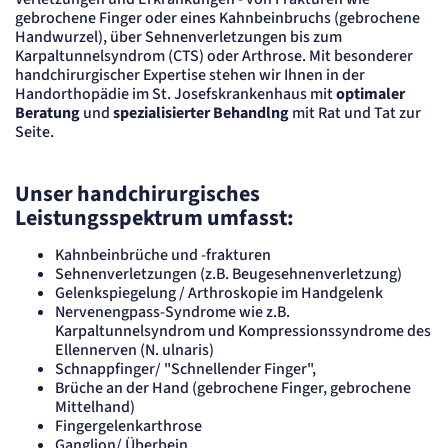
Cookie Laufzeit:
gebrochene Finger oder eines Kahnbeinbruchs (gebrochene
"no" - 50 Jahre, "yes" - 480 Tage
Handwurzel), über Sehnenverletzungen bis zum
Content-Management-System-
Karpaltunnelsyndrom (CTS) oder Arthrose. Mit besonderer
handchirurgischer Expertise stehen wir Ihnen in der
Cookie
Handorthopädie im St. Josefskrankenhaus mit
optimaler
Beratung
und
spezialisierter Behandlng
mit Rat und Tat zur
Name:
Seite.
fe_typo_user
Anbieter:
TYPO3
Unser handchirurgisches
Zweck:
Leistungsspektrum umfasst:
Dient der Identifizierung eines Anwenders und der besseren Bedienerführung.
Cookie Laufzeit:
Session
Kahnbeinbrüche und -frakturen
Sehnenverletzungen (z.B. Beugesehnenverletzung)
Sitzungs-Cookie
Gelenkspiegelung / Arthroskopie im Handgelenk
Nervenengpass-Syndrome wie z.B.
Karpaltunnelsyndrom und Kompressionssyndrome des
Name:
PHPSESSID
Ellennerven (N. ulnaris)
Schnappfinger/ "Schnellender Finger",
Anbieter:
Artemed SE
Brüche an der Hand (gebrochene Finger, gebrochene
Zweck:
Mittelhand)
Behält die Zustände des Benutzers bei allen Seitenanfragen bei.
Fingergelenkarthrose
Cookie Laufzeit:
Ganglion/ Überbein