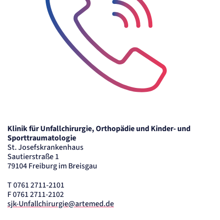
Cookie Laufzeit:
24 Std.
STELLENANGEBOTE
SmartRecruiters
Name:
OptanonConsent, datadome, __cf_bm u.A.
Anbieter:
SmartRecruiters GmbH
Telefon-Icon zur Kontaktaufnahme
Zweck:
Speichert die ausgewählten Filter-Eigenschaften des Benutzers, um die entsprechenden
Stellenangebote anzeigen zu können.
Klinik für Unfallchirurgie, Orthopädie und Kinder- und
Cookie Laufzeit:
Sporttraumatologie
535 Tage
St. Josefskrankenhaus
Sautierstraße 1
79104 Freiburg im Breisgau
T 0761 2711-2101
F 0761 2711-2102
sjk-Unfallchirurgie@artemed.de