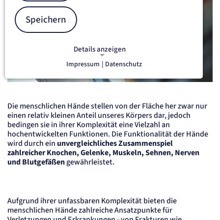
Speichern
Details anzeigen
Impressum
|
Datenschutz
NOTWENDIGE COOKIES
Notwendige Cookies ermöglichen
Arzt untersucht Handgelenk eines Patienten.
grundlegende Funktionen und sind für
die einwandfreie Funktion der Website
Die menschlichen Hände stellen von der Fläche her zwar nur
erforderlich.
einen relativ kleinen Anteil unseres Körpers dar, jedoch
bedingen sie in ihrer Komplexität eine Vielzahl an
etracker Sitzungs-Cookie
hochentwickelten Funktionen. Die Funktionalität der Hände
wird durch ein
unvergleichliches Zusammenspiel
zahlreicher Knochen, Gelenke, Muskeln, Sehnen, Nerven
Name:
und Blutgefäßen
gewährleistet.
et_oi_v2
Anbieter:
etracker GmbH
Zweck:
Opt-In Cookie speichert die Entscheidung des Besuchers, wenn auf der Seite des
Aufgrund ihrer unfassbaren Komplexität bieten die
Kunden das Tracking Opt-In ausgespielt wird. Wird auch für ein eventuelles Opt-Out
menschlichen Hände zahlreiche Ansatzpunkte für
verwendet.
Verletzungen und Erkrankungen - von Frakturen wie