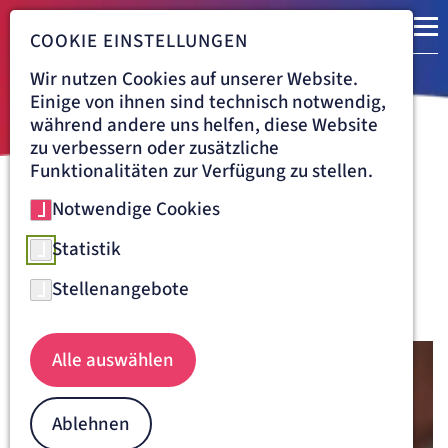
COOKIE EINSTELLUNGEN
Wir nutzen Cookies auf unserer Website.
Einige von ihnen sind technisch notwendig,
während andere uns helfen, diese Website
zu verbessern oder zusätzliche
Funktionalitäten zur Verfügung zu stellen.
Notwendige Cookies
Navigationspfad
ST. JOSEFSKRANKENHAUS FREIBURG
BEHANDLUNG
ORTHOPÄDIE & UNFALLCHIRURGIE
HANDCHIRURGIE
Statistik
Handchirurgie am St.
Stellenangebote
Josefskrankenhaus Freiburg
Alle auswählen
Ablehnen