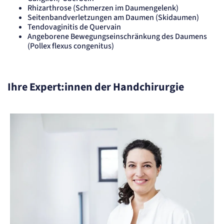
Session
Rhizarthrose (Schmerzen im Daumengelenk)
Seitenbandverletzungen am Daumen (Skidaumen)
Einverständnis-Cookie
Tendovaginitis de Quervain
Angeborene Bewegungseinschränkung des Daumens
Name:
(Pollex flexus congenitus)
cookie_consent
Zweck:
Speichert den Zustimmungsstatus des Benutzers für Cookies auf der aktuellen
Domäne.
Ihre Expert:innen der Handchirurgie
Cookie Laufzeit:
1 Jahr
STATISTIK
Statistik Cookies erfassen Informationen
anonym. Diese Informationen helfen uns
zu verstehen, wie unsere Besucher unsere
Website nutzen.
Matelso Telefontracking
Name:
mat_tel