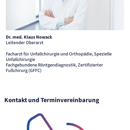
Zweck:
Cookie Erkennung
Cookie Laufzeit:
2 Jahre
etracker Analytics
Dr. med. Klaus Nowack
Leitender Oberarzt
Name:
et_allow_cookies
Facharzt für Unfallchirurgie und Orthopädie, Spezielle
Anbieter:
etracker GmbH
Unfallchirurgie
Fachgebundene Röntgendiagnostik, Zertifizierter
Zweck:
Es erlaubt eTracker Cookies zu setzen.
Fußchirurg (GFFC)
Cookie Laufzeit:
480 Tage
etracker Analytics
Kontakt und Terminvereinbarung
Name:
isSdEnabled
Anbieter:
etracker GmbH
Zweck:
Erkennung, ob bei dem Besucher die Scrolltiefe gemessen wird.