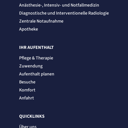
Session
Anästhesie-, Intensiv- und Notfallmedizin
Einverständnis-Cookie
Diagnostische und Interventionelle Radiologie
Zentrale Notaufnahme
Name:
Apotheke
cookie_consent
Zweck:
Speichert den Zustimmungsstatus des Benutzers für Cookies auf der aktuellen
Domäne.
IHR AUFENTHALT
Cookie Laufzeit:
1 Jahr
Pflege & Therapie
Zuwendung
STATISTIK
Statistik Cookies erfassen Informationen
Aufenthalt planen
anonym. Diese Informationen helfen uns
Besuche
zu verstehen, wie unsere Besucher unsere
Komfort
Website nutzen.
Anfahrt
Matelso Telefontracking
QUICKLINKS
Name:
mat_tel
Über uns