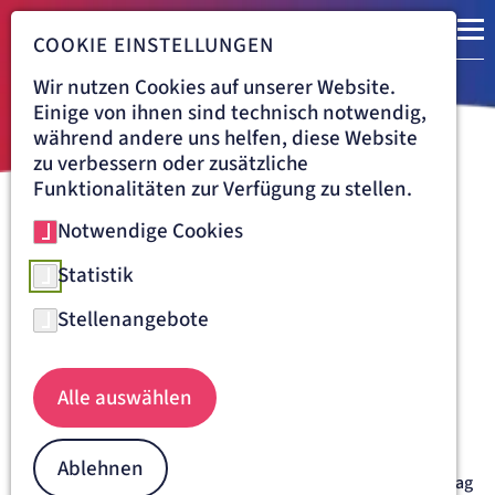
COOKIE EINSTELLUNGEN
Wir nutzen Cookies auf unserer Website.
Einige von ihnen sind technisch notwendig,
während andere uns helfen, diese Website
zu verbessern oder zusätzliche
Funktionalitäten zur Verfügung zu stellen.
Notwendige Cookies
Navigationspfad
ST. JOSEFSKRANKENHAUS FREIBURG
ÜBER UNS
VERANSTALTUNGEN
03.11.2026
Statistik
Informationsabend für
Stellenangebote
werdende Eltern
Dienstag, 03.11.2026, 17:30 Uhr
Alle auswählen
Unsere Klinik für Geburtshilfe und Perinatologie ist
persönlich für Sie da!
Die Klinik für Geburtshilfe und Perinatologie am St.
Ablehnen
Josefskrankenhaus Freiburg führt immer am ersten Dienstag