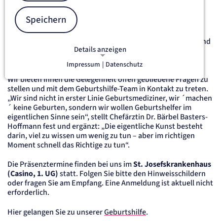
im Monat um 17:30 Uhr den Informationsabend durch. Alle
zwei Monate findet zusätzlich am dritten Dienstag des
Speichern
Monats ein digitaler Informationsabend statt. Das offene
Format bietet werdenden Eltern die Möglichkeit, sich aus
erster Hand über Schwangerschaft, Geburt, Wochenbett und
Details anzeigen
Vorsorgeuntersuchungen beim Neugeborenen zu
informieren.
Impressum
|
Datenschutz
NOTWENDIGE COOKIES
Notwendige Cookies ermöglichen
Wir bieten Ihnen die Gelegenheit offen gebliebene Fragen zu
stellen und mit dem Geburtshilfe-Team in Kontakt zu treten.
grundlegende Funktionen und sind für
„Wir sind nicht in erster Linie Geburtsmediziner, wir ´machen
die einwandfreie Funktion der Website
´ keine Geburten, sondern wir wollen Geburtshelfer im
erforderlich.
eigentlichen Sinne sein“, stellt Chefärztin Dr. Bärbel Basters-
Hoffmann fest und ergänzt: „Die eigentliche Kunst besteht
etracker Sitzungs-Cookie
darin, viel zu wissen um wenig zu tun – aber im richtigen
Moment schnell das Richtige zu tun“.
Name:
et_oi_v2
Die Präsenztermine finden bei uns im
St. Josefskrankenhaus
(Casino, 1. UG)
statt. Folgen Sie bitte den Hinweisschildern
Anbieter:
etracker GmbH
oder fragen Sie am Empfang. Eine Anmeldung ist aktuell nicht
erforderlich.
Zweck:
Opt-In Cookie speichert die Entscheidung des Besuchers, wenn auf der Seite des
Kunden das Tracking Opt-In ausgespielt wird. Wird auch für ein eventuelles Opt-Out
Hier gelangen Sie zu unserer
Geburtshilfe
.
verwendet.