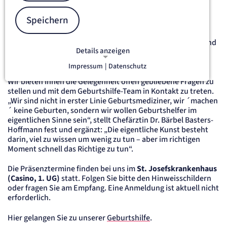
im Monat um 17:30 Uhr den Informationsabend durch. Alle
zwei Monate findet zusätzlich am dritten Dienstag des
Speichern
Monats ein digitaler Informationsabend statt. Das offene
Format bietet werdenden Eltern die Möglichkeit, sich aus
erster Hand über Schwangerschaft, Geburt, Wochenbett und
Details anzeigen
Vorsorgeuntersuchungen beim Neugeborenen zu
informieren.
Impressum
|
Datenschutz
NOTWENDIGE COOKIES
Notwendige Cookies ermöglichen
Wir bieten Ihnen die Gelegenheit offen gebliebene Fragen zu
stellen und mit dem Geburtshilfe-Team in Kontakt zu treten.
grundlegende Funktionen und sind für
„Wir sind nicht in erster Linie Geburtsmediziner, wir ´machen
die einwandfreie Funktion der Website
´ keine Geburten, sondern wir wollen Geburtshelfer im
erforderlich.
eigentlichen Sinne sein“, stellt Chefärztin Dr. Bärbel Basters-
Hoffmann fest und ergänzt: „Die eigentliche Kunst besteht
etracker Sitzungs-Cookie
darin, viel zu wissen um wenig zu tun – aber im richtigen
Moment schnell das Richtige zu tun“.
Name:
et_oi_v2
Die Präsenztermine finden bei uns im
St. Josefskrankenhaus
(Casino, 1. UG)
statt. Folgen Sie bitte den Hinweisschildern
Anbieter:
etracker GmbH
oder fragen Sie am Empfang. Eine Anmeldung ist aktuell nicht
erforderlich.
Zweck:
Opt-In Cookie speichert die Entscheidung des Besuchers, wenn auf der Seite des
Kunden das Tracking Opt-In ausgespielt wird. Wird auch für ein eventuelles Opt-Out
Hier gelangen Sie zu unserer
Geburtshilfe
.
verwendet.