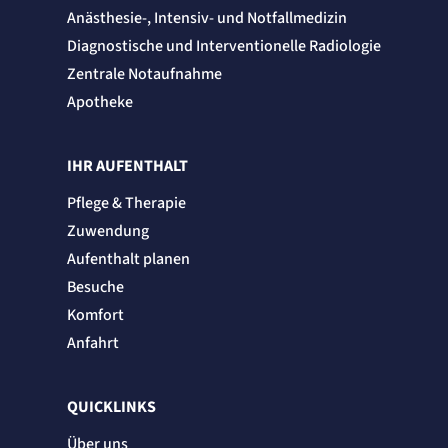
Session
Anästhesie-, Intensiv- und Notfallmedizin
Einverständnis-Cookie
Diagnostische und Interventionelle Radiologie
Zentrale Notaufnahme
Name:
Apotheke
cookie_consent
Zweck:
Speichert den Zustimmungsstatus des Benutzers für Cookies auf der aktuellen
Domäne.
IHR AUFENTHALT
Cookie Laufzeit:
1 Jahr
Pflege & Therapie
Zuwendung
STATISTIK
Statistik Cookies erfassen Informationen
Aufenthalt planen
anonym. Diese Informationen helfen uns
Besuche
zu verstehen, wie unsere Besucher unsere
Komfort
Website nutzen.
Anfahrt
Matelso Telefontracking
QUICKLINKS
Name:
mat_tel
Über uns