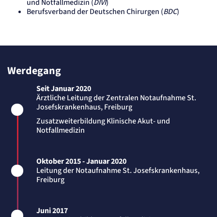
und Notfallmedizin (
DIVI
)
Cookie Laufzeit:
"no" - 50 Jahre, "yes" - 480 Tage
Berufsverband der Deutschen Chirurgen (
BDC
)
Content-Management-System-
Cookie
Name:
fe_typo_user
Werdegang
Anbieter:
TYPO3
Seit Januar 2020
Zweck:
Ärztliche Leitung der Zentralen Notaufnahme St.
Dient der Identifizierung eines Anwenders und der besseren Bedienerführung.
Josefskrankenhaus, Freiburg
Cookie Laufzeit:
Zusatzweiterbildung Klinische Akut- und
Session
Notfallmedizin
Sitzungs-Cookie
Name:
Oktober 2015 - Januar 2020
PHPSESSID
Leitung der Notaufnahme St. Josefskrankenhaus,
Anbieter:
Freiburg
Artemed SE
Zweck:
Behält die Zustände des Benutzers bei allen Seitenanfragen bei.
Juni 2017
Cookie Laufzeit: