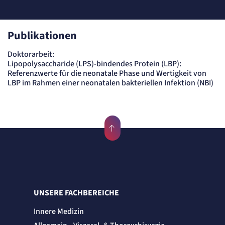
Anbieter:
matelso GmbH
Zweck:
Speichert die User-ID. Hierdurch wird fgestgelegt, welche Rufnummer(n) der Nutzer
Publikationen
angezeigt bekommt.
Cookie Laufzeit:
2 Jahre
Doktorarbeit:
Lipopolysaccharide (LPS)-bindendes Protein (LBP):
Matelso Telefontracking
Referenzwerte für die neonatale Phase und Wertigkeit von
LBP im Rahmen einer neonatalen bakteriellen Infektion (NBI)
Name:
mat_ep
Anbieter:
matelso GmbH
Zweck:
Registriert den initialen Einstiegspunkt des Nutzers auf unserer Webseite.
Cookie Laufzeit:
30 Tage
etracker Analytics
UNSERE FACHBEREICHE
Name:
_et_coid
Innere Medizin
Anbieter:
etracker GmbH