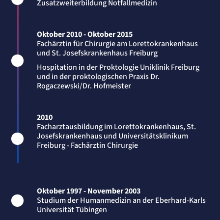
Zusatzweiterbildung Notfallmedizin
Session
Einverständnis-Cookie
Oktober 2010 - Oktober 2015
Fachärztin für Chirurgie am Lorettokrankenhaus
Name:
cookie_consent
und St. Josefskrankenhaus Freiburg
Zweck:
Hospitation in der Proktologie Uniklinik Freiburg
Speichert den Zustimmungsstatus des Benutzers für Cookies auf der aktuellen
Domäne.
und in der proktologischen Praxis Dr.
Rogaczewski/Dr. Hofmeister
Cookie Laufzeit:
1 Jahr
2010
STATISTIK
Statistik Cookies erfassen Informationen
Facharztausbildung im Lorettokrankenhaus, St.
Josefskrankenhaus und Universitätsklinikum
anonym. Diese Informationen helfen uns
Freiburg - Fachärztin Chirurgie
zu verstehen, wie unsere Besucher unsere
Website nutzen.
Matelso Telefontracking
Oktober 1997 - November 2003
Studium der Humanmedizin an der Eberhard-Karls
Name:
Universität Tübingen
mat_tel