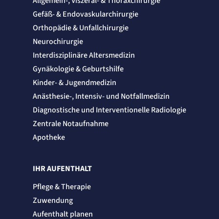
Allgemein-, Viszeral- & Thoraxchirurgie
Zweck:
Gefäß- & Endovaskularchirurgie
Cookie Erkennung
Orthopädie & Unfallchirurgie
Cookie Laufzeit:
2 Jahre
Neurochirurgie
etracker Analytics
Interdisziplinäre Altersmedizin
Gynäkologie & Geburtshilfe
Name:
et_allow_cookies
Kinder- & Jugendmedizin
Anbieter:
Anästhesie-, Intensiv- und Notfallmedizin
etracker GmbH
Diagnostische und Interventionelle Radiologie
Zweck:
Es erlaubt eTracker Cookies zu setzen.
Zentrale Notaufnahme
Cookie Laufzeit:
480 Tage
Apotheke
etracker Analytics
IHR AUFENTHALT
Name:
isSdEnabled
Pflege & Therapie
Anbieter:
etracker GmbH
Zuwendung
Zweck:
Aufenthalt planen
Erkennung, ob bei dem Besucher die Scrolltiefe gemessen wird.