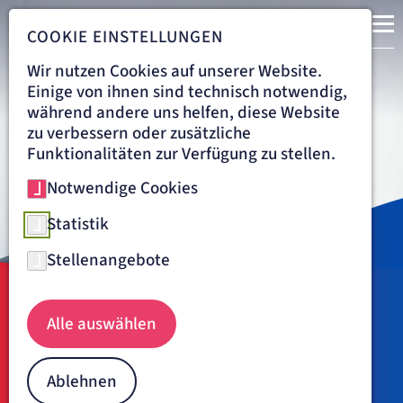
COOKIE EINSTELLUNGEN
Wir nutzen Cookies auf unserer Website.
Einige von ihnen sind technisch notwendig,
während andere uns helfen, diese Website
zu verbessern oder zusätzliche
Funktionalitäten zur Verfügung zu stellen.
Notwendige Cookies
Statistik
Stellenangebote
Dr. med. Catharina Trüg Ärztliche Leitung ZNA
Navigationspfad
ST. JOSEFSKRANKENHAUS FREIBURG
ÜBER UNS
ÄRZTE
Alle auswählen
Dr. med. Catharina Trüg
Ablehnen
"Ein Mensch ist manchmal wie verwandelt, sobald man